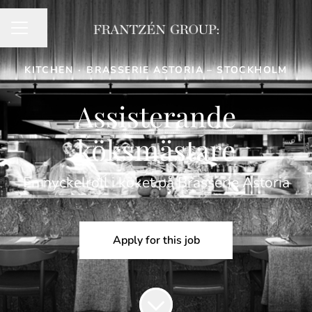
Share page
CAREER MENU
KITCHEN
·
BRASSERIE ASTORIA – STOCKHOLM
Assisterande
köksmästare
En nyckelroll i köket på Brasserie Astoria
Apply for this job